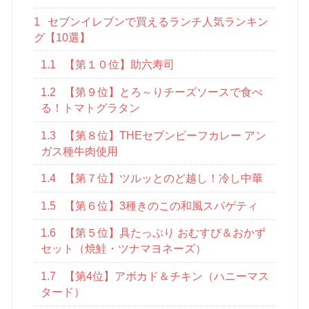
1
セブンイレブンで買えるランチ人気ランキン
グ【10選】
1.1
【第１０位】助六寿司
1.2
【第９位】とろ～りチーズソースで食べ
る！トマトグラタン
1.3
【第８位】THEセブンビーフカレー アン
ガス種牛肉使用
1.4
【第７位】ツルッとのど越し！冷し中華
1.5
【第６位】3種きのこの和風スパゲティ
1.6
【第５位】具たっぷり おむすび＆おかず
セット（焼鮭・ツナマヨネーズ）
1.7
【第4位】アボカド＆チキン（ハニーマス
タード）