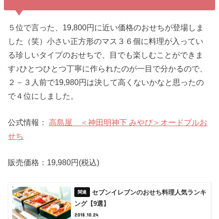
５位で言った、19,800円に近い価格のおせちが登場しま
した（笑）小さい正方形のマス３６個に料理が入ってい
る珍しいタイプのおせちで、目でも楽しむことができま
す♪ひとつひとつ丁寧に作られたのが一目で分かるので、
２－３人前で19,980円は決して高くないかなと思ったの
で４位にしました。
公式情報：
高島屋 ＜神田明神下 みやび＞オードブルお
せち
販売価格：19,980円(税込)
セブンイレブンのおせち料理人気ランキ
ング【9選】
2018.10.24