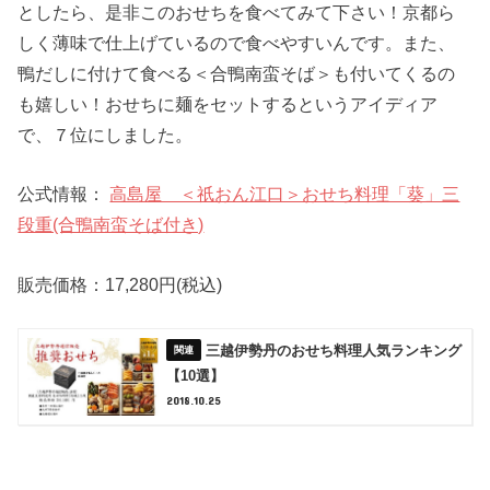
としたら、是非このおせちを食べてみて下さい！京都ら
しく薄味で仕上げているので食べやすいんです。また、
鴨だしに付けて食べる＜合鴨南蛮そば＞も付いてくるの
も嬉しい！おせちに麺をセットするというアイディア
で、７位にしました。
公式情報：
高島屋 ＜祇おん江口＞おせち料理「葵」三
段重(合鴨南蛮そば付き)
販売価格：17,280円(税込)
三越伊勢丹のおせち料理人気ランキング
【10選】
2018.10.25