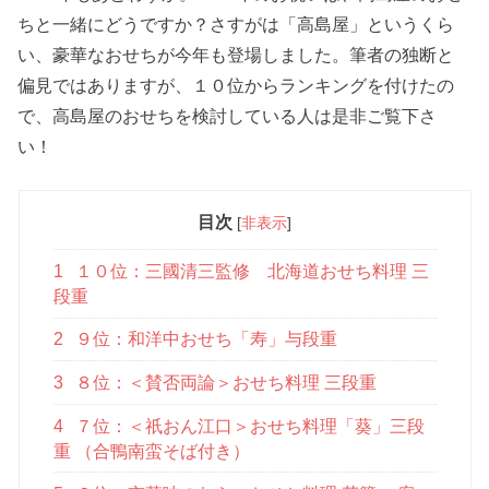
ちと一緒にどうですか？さすがは「高島屋」というくら
い、豪華なおせちが今年も登場しました。筆者の独断と
偏見ではありますが、１０位からランキングを付けたの
で、高島屋のおせちを検討している人は是非ご覧下さ
い！
目次
[
非表示
]
1
１０位：三國清三監修 北海道おせち料理 三
段重
2
９位：和洋中おせち「寿」与段重
3
８位：＜賛否両論＞おせち料理 三段重
4
７位：＜祇おん江口＞おせち料理「葵」三段
重 （合鴨南蛮そば付き）