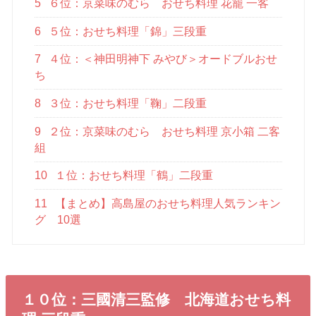
5
６位：京菜味のむら おせち料理 花籠 一客
6
５位：おせち料理「錦」三段重
7
４位：＜神田明神下 みやび＞オードブルおせ
ち
8
３位：おせち料理「鞠」二段重
9
２位：京菜味のむら おせち料理 京小箱 二客
組
10
１位：おせち料理「鶴」二段重
11
【まとめ】高島屋のおせち料理人気ランキン
グ 10選
１０位：三國清三監修 北海道おせち料