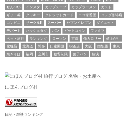
せんべい
インスタ
カップスープ
カップラーメン
ガスト
ギフト券
クッキー
クレジットカード
ココ壱番屋
コメダ珈琲店
コンビニ
サークルK
スーパー
セブンイレブン
ダイエット
デパート
ハッシュタグ
パン
ビットコイン
ファミマ
ペット旅行
ランキング
ローソン
京都
低カロリー
値上がり
化粧品
北海道
博多
口座開設
喫茶店
大阪
婚姻届
東京
焼きそば
福岡
立川市
糖質制限
菓子パン
解決
にほんブログ村
日記・雑談ランキング