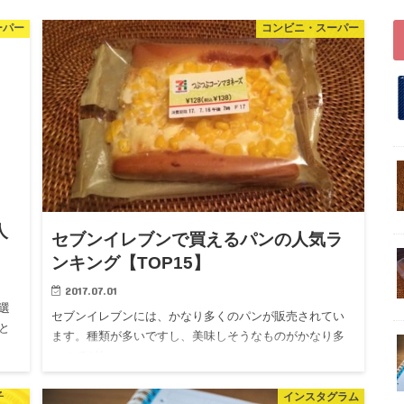
ーパー
コンビニ・スーパー
人
セブンイレブンで買えるパンの人気ラ
ンキング【TOP15】
2017.07.01
選
セブンイレブンには、かなり多くのパンが販売されてい
と
ます。種類が多いですし、美味しそうなものがかなり多
いのでどれ…
子
インスタグラム