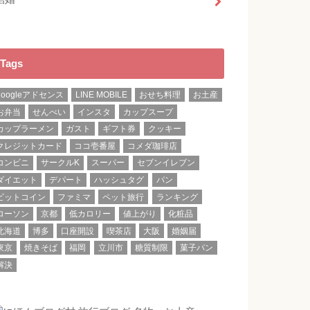
Tags
googleアドセンス
LINE MOBILE
おせち料理
お土産
お弁当
せんべい
インスタ
カップスープ
カップラーメン
ガスト
ギフト券
クッキー
クレジットカード
ココ壱番屋
コメダ珈琲店
コンビニ
サークルK
スーパー
セブンイレブン
ダイエット
デパート
ハッシュタグ
パン
ビットコイン
ファミマ
ペット旅行
ランキング
ローソン
京都
低カロリー
値上がり
化粧品
北海道
博多
口座開設
喫茶店
大阪
婚姻届
東京
焼きそば
福岡
立川市
糖質制限
菓子パン
解決