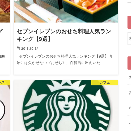
グ
セブンイレブンのおせち料理人気ラン
キング【9選】
2018.10.24
肌寒
セブンイレブンのおせち料理人気ランキング【9選】 年
始には欠かせない《おせち》。百貨店に出向いた…
レス
カフェ