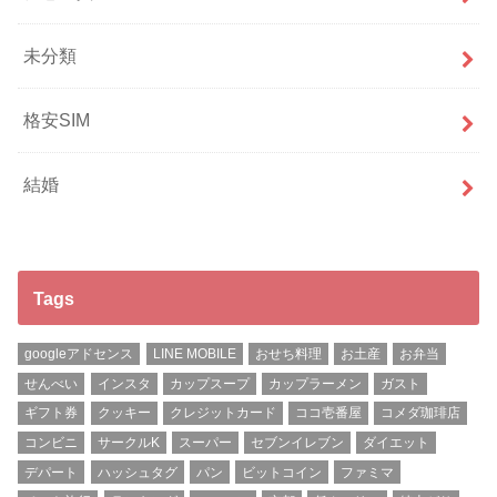
未分類
格安SIM
結婚
Tags
googleアドセンス
LINE MOBILE
おせち料理
お土産
お弁当
せんべい
インスタ
カップスープ
カップラーメン
ガスト
ギフト券
クッキー
クレジットカード
ココ壱番屋
コメダ珈琲店
コンビニ
サークルK
スーパー
セブンイレブン
ダイエット
デパート
ハッシュタグ
パン
ビットコイン
ファミマ