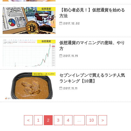
仮想通貨
【初心者必見！】仮想通貨を始める
方法
2017.12.02
仮想通貨
仮想通貨のマイニングの意味、やり
方
2017.11.19
コンビニ・スーパー
セブンイレブンで買えるランチ人気
ランキング【10選】
2017.11.11
<
1
2
3
4
…
10
>